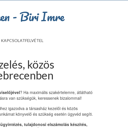
KAPCSOLATFELVÉTEL
zelés, közös
Debrecenben
iselőjével
? Ha maximális szakértelemre, átlátható
tásra van szükségük, keressenek bizalommal!
hez igazodva a társasház kezelői és közös
 Munkámat könyvelő és szükség esetén ügyvéd segíti.
 ügyintézés, tulajdonosi elszámolás készítés,