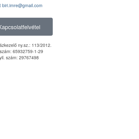
biri.imre@gmail.com
Kapcsolatfelvétel
zkezelő ny.sz.: 113/2012.
szám: 65932759-1-29
yil. szám: 29767498