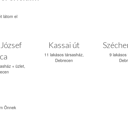
t látom el
 József
Kassai út
Széchen
ca
11 lakásos társasház,
9 lakásos 
Debrecen
Debr
asház + üzlet,
ecen
döm Önnek