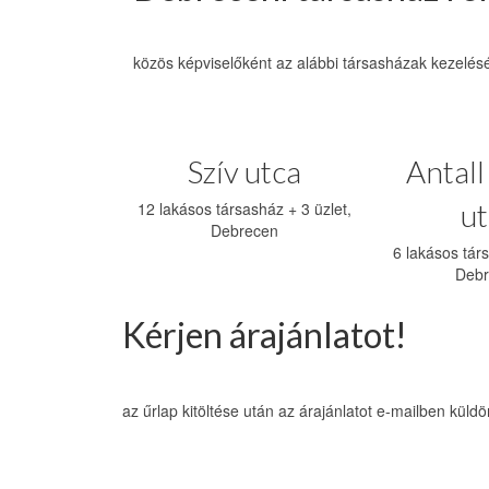
közös képviselőként az alábbi társasházak kezelésé
Szív utca
Antall
ut
12 lakásos társasház + 3 üzlet,
Debrecen
6 lakásos társ
Debr
Kérjen árajánlatot!
az űrlap kitöltése után az árajánlatot e-mailben kül