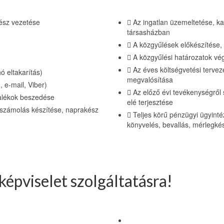
ész vezetése
Az ingatlan üzemeltetése, k
társasházban
A közgyűlések előkészítése, 
A közgyűlési határozatok vé
Az éves költségvetési terveze
ó eltakarítás)
megvalósítása
, e-mail, Viber)
Az előző évi tevékenységről
ralékok beszedése
elé terjesztése
elszámolás készítése, naprakész
Teljes körű pénzügyi ügyinté
könyvelés, bevallás, mérlegké
képviselet szolgáltatásra!