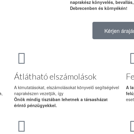
naprakész könyvelés, bevallás
Debrecenben és környékén!
Kérjen árajá
Átlátható elszámolások
Fe
A kimutatásokat, elszámolásokat könyvelő segítségével
A l
n
,
naprakészen vezetjük, így
felú
Önök mindig tisztában lehetnek a társasházat
eset
érintő pénzügyekkel.