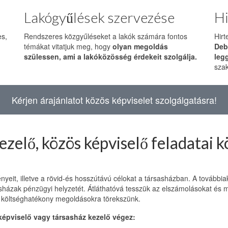
Lakógyűlések szervezése
Hi
es,
Rendszeres közgyűléseket a lakók számára fontos
Hirt
témákat vitatjuk meg, hogy
olyan megoldás
Deb
szülessen, ami a lakóközösség érdekeit szolgálja.
leg
szak
Kérjen árajánlatot közös képviselet szolgálgatásra!
ezelő, közös képviselő feladatai 
gényeit, illetve a rövid-és hosszútávú célokat a társasházban. A továb
házak pénzügyi helyzetét. Átláthatóvá tesszük az elszámolásokat és me
tén költséghatékony megoldásokra törekszünk.
képviselő vagy társasház kezelő végez: