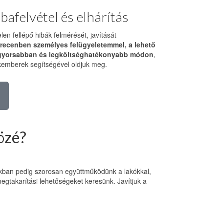
bafelvétel és elhárítás
elen fellépő hibák felmérését, javítását
recenben személyes felügyeletemmel, a lehető
gyorsabban és legköltséghatékonyabb módon
,
emberek segítségével oldjuk meg.
közé?
biakban pedig szorosan együttműködünk a lakókkal,
gtakarítási lehetőségeket keresünk. Javítjuk a