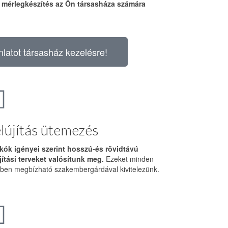
, mérlegkészítés az Ön társasháza számára
nlatot társasház kezelésre!
lújítás ütemezés
akók igényei szerint hosszú-és rövidtávú
jítási terveket valósítunk meg.
Ezeket minden
ben megbízható szakembergárdával kivitelezünk.