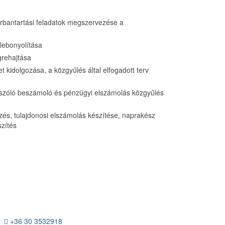
arbantartási feladatok megszervezése a
lebonyolítása
grehajtása
t kidolgozása, a közgyűlés által elfogadott terv
 szóló beszámoló és pénzügyi elszámolás közgyűlés
zés, tulajdonosi elszámolás készítése, naprakész
szítés
+36 30 3532918