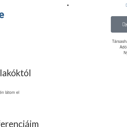
e
Társashá
Adó
N
 lakóktól
én látom el
ferenciáim