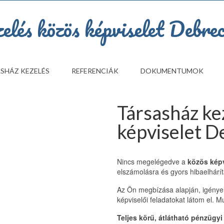
SHÁZ KEZELÉS
REFERENCIÁK
DOKUMENTUMOK
Társasház ke
képviselet 
Nincs megelégedve a
közös képv
elszámolásra és gyors hibaelhárí
Az Ön megbízása alapján, igényei
képviselői feladatokat látom el.
Teljes körű, átlátható pénzügyi