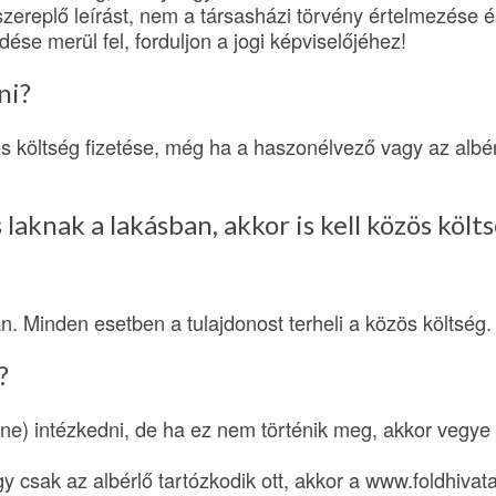
zereplő leírást, nem a társasházi törvény értelmezése 
ése merül fel, forduljon a jogi képviselőjéhez!
ni?
ös költség fizetése, még ha a haszonélvező vagy az albé
laknak a lakásban, akkor is kell közös költ
an. Minden esetben a tulajdonost terheli a közös költség.
?
ene) intézkedni, de ha ez nem történik meg, akkor vegye 
y csak az albérlő tartózkodik ott, akkor a www.foldhivata