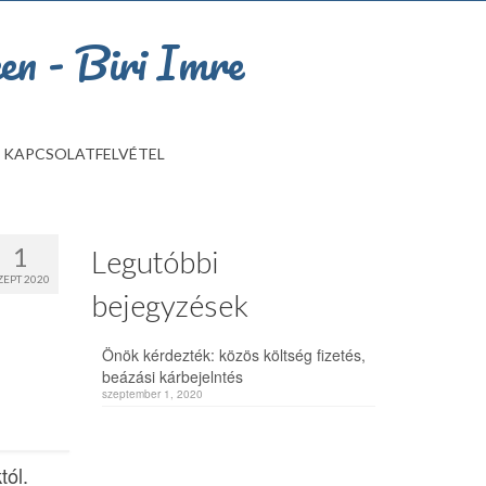
KAPCSOLATFELVÉTEL
1
Legutóbbi
ZEPT 2020
bejegyzések
Önök kérdezték: közös költség fizetés,
beázási kárbejelntés
szeptember 1, 2020
tól.