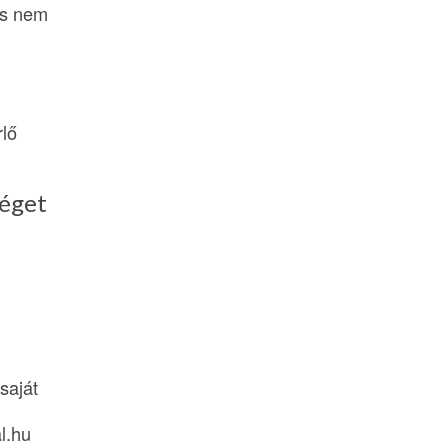
és nem
rlő
séget
saját
l.hu