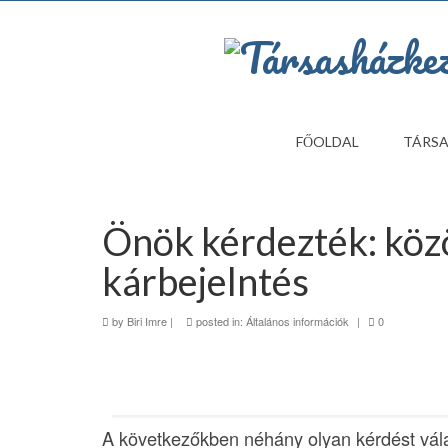
FŐOLDAL
TÁRSA
Önök kérdezték: közö
kárbejelntés
by
Biri Imre
|
posted in:
Általános információk
|
0
A következőkben néhány olyan kérdést vála