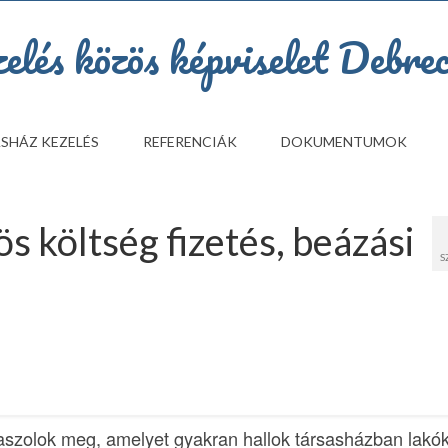
SHÁZ KEZELÉS
REFERENCIÁK
DOKUMENTUMOK
s költség fizetés, beázási
S
szolok meg, amelyet gyakran hallok társasházban lakók