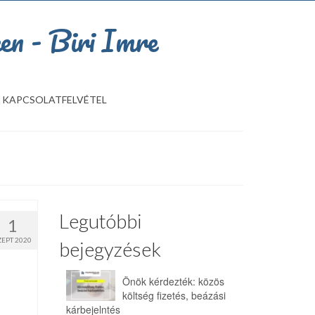
KAPCSOLATFELVÉTEL
Legutóbbi
1
ZEPT 2020
bejegyzések
Önök kérdezték: közös
költség fizetés, beázási
kárbejelntés