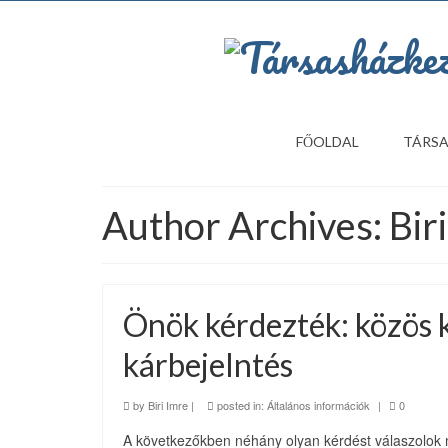
FŐOLDAL
TÁRSA
Author Archives: Bir
Önök kérdezték: közös k
kárbejelntés
by
Biri Imre
|
posted in:
Általános információk
|
0
A következőkben néhány olyan kérdést válaszolok 