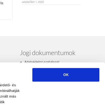
szeptember 1, 2020
 Ha
Jogi dokumentumok
Adatvédelmi szabályzat
Adatkezelési nyilatkozat letöltés
OK
irdető- és
mbinálhatják
sznált más
tik