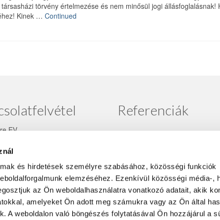
 társasházi törvény értelmezése és nem minősül jogi állásfoglalásnak!
őjéhez! Kinek …
Continued
solatfelvétel
Referenciák
mre EV.
0 3532918
znál
imre@gmail.com
almak és hirdetések személyre szabásához, közösségi funkciók
áz kezelés
sel, illetve
közös
weboldalforgalmunk elemzéséhez. Ezenkívül közösségi média-, h
et
tel kapcsolatban várom
gosztjuk az Ön weboldalhasználatra vonatkozó adatait, akik ko
at telefonon, üzeneteiket
atokkal, amelyeket Ön adott meg számukra vagy az Ön által ha
 és Viber-en keresztül.
ek. A weboldalon való böngészés folytatásával Ön hozzájárul a sü