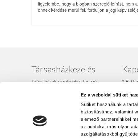
figyelembe, hogy a blogban szereplő leírást, nem a
önnek kérdése merül fel, forduljon a jogi képvisel
Társasházkezelés
Kapc
Társasházak kezeléséhez tartozó
Biri I
néhány szolgáltatás: az ingatlan
+36 3
üzemeltetése, karbantartási feladatok
Ez a weboldal sütiket has
biri.
megszervezése, illetve közgyűlések
Sütiket használunk a tart
előkészítése, lebonyolítása. Ha további
kérdései vannak
társasház kezelés
sel,
Társash
biztosításához, valamint 
illetve
közös képviselet
tel kapcsolatban,
képvisel
elemező partnereinkkel me
keressen bizalommal!
hívásaik
az adatokat más olyan ad
emailben
szolgáltatásokból gyűjtött